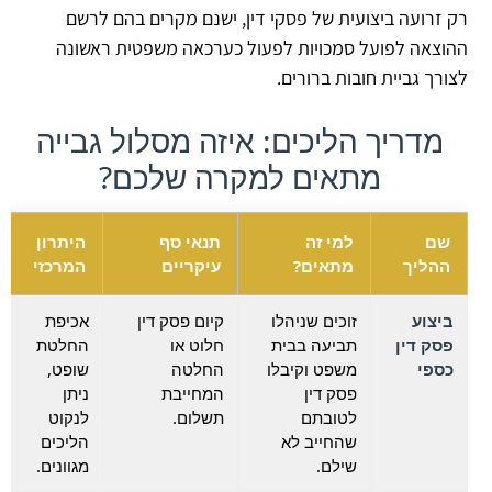
רק זרועה ביצועית של פסקי דין, ישנם מקרים בהם לרשם
ההוצאה לפועל סמכויות לפעול כערכאה משפטית ראשונה
לצורך גביית חובות ברורים.
מדריך הליכים: איזה מסלול גבייה
מתאים למקרה שלכם?
שם
למי זה
תנאי סף
היתרון
ההליך
מתאים?
עיקריים
המרכזי
ביצוע
זוכים שניהלו
קיום פסק דין
אכיפת
פסק דין
תביעה בבית
חלוט או
החלטת
כספי
משפט וקיבלו
החלטה
שופט,
פסק דין
המחייבת
ניתן
לטובתם
תשלום.
לנקוט
שהחייב לא
הליכים
שילם.
מגוונים.