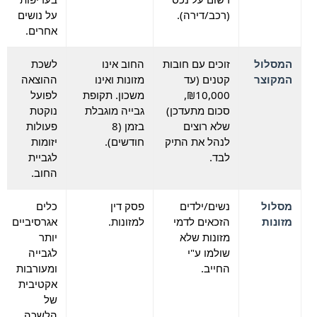
(רכב/דירה).
על נושים
אחרים.
המסלול
זוכים עם חובות
החוב אינו
לשכת
המקוצר
קטנים (עד
מזונות ואינו
ההוצאה
₪10,000,
משכון. תקופת
לפועל
סכום מתעדכן)
גבייה מוגבלת
נוקטת
שלא רוצים
בזמן (8
פעולות
לנהל את התיק
חודשים).
יזומות
לבד.
לגביית
החוב.
מסלול
נשים/ילדים
פסק דין
כלים
מזונות
הזכאים לדמי
למזונות.
אגרסיביים
מזונות שלא
יותר
שולמו ע"י
לגבייה
החייב.
ומעורבות
אקטיבית
של
הלשכה.