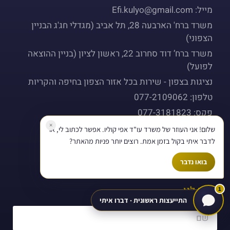
מייל: Efi.kulyo@gmail.com
משרד ברח' הארבעה 28, תל אביב (מגדלי חג'ג הבניין
הצפוני)
משרד ברח’ דוד סחרוב 22, ראשון לציון (בניין ההוצאה
לפועל)
נציגות בצפון - שירות בכל אזור הצפון בחיפה והקריות
טלפון: 077-2109062
פקס: 077-3181823
×
שלום! אני העוזר של משרד עו"ד אפי קוליו. אפשר לכתוב לי, או
לדבר איתי בקול בזמן אמת. רוצים יותר פניות מהאתר?
בואו נדבר
כתבו לנו
1
התייעצות ראשונית · דברו איתי