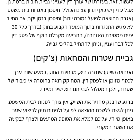
לעשות זאת בעזרתו של עורך דין לענייני גביית חובות ברמת גן.
אבל עדיין יש כאן יתרון עצום הכולל חיסכון באגרות בית משפט
(אגרת ההוצאה לפועל נמוכה יותר) וחיסכון בזמן יקר. אם החייב
לא מגיש התנגדות בתוך המועד הקבוע בחוק (בדרך כלל 30
ימים ממסירת האזהרה), התביעה מקבלת תוקף של פסק דין
לכל דבר ועניין, וניתן להתחיל בהליכי גבייה.
גביית שטרות והמחאות (צ'קים)
המחאה (שייק) שחזרה היא, מבחינת החוק, כמעט שוות ערך
לכסף מזומן או לפסק דין. המחוקק רואה בחומרה אי-כיבוד של
שטרות, ולכן המסלול לגבייתם הוא ישיר ומיידי.
ברגע שהבנק מחזיר את השייק, אין צורך לפנות לבית המשפט.
ניתן לגשת ללשכת ההוצאה לפועל ולפתוח תיק לביצוע שטר
באופן מיידי. עליכם למלא את הטופס המתאים ולצרף לבקשה
את השטר המקורי.
גם כאן, לחייב יש זכויות. לאחר קבלת האזהרה, עומדים לרשותו