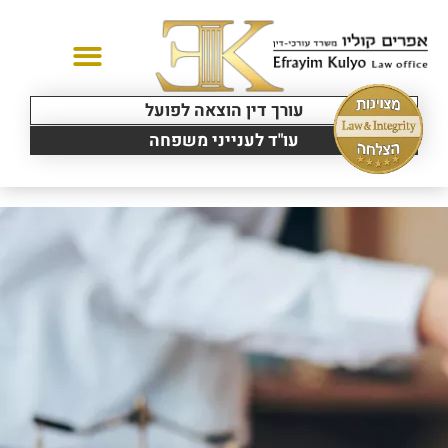
עורך דין הוצאה לפועל
יצירת קשר
תחומי עיסוק
עו"ד לענייני משפחה