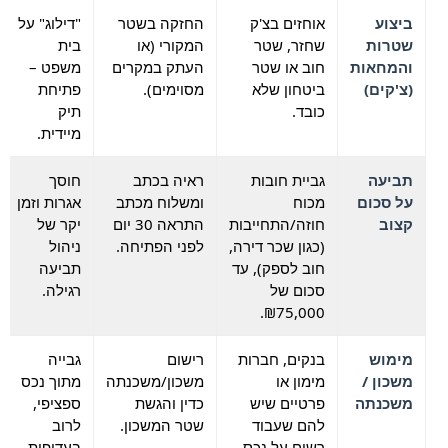
ביצוע
אוחזים בצ'ק
החזקה בשטר
"דילוג" על
שטרות
שחזר, שטר
המקורי (או
בית
והמחאות
חוב או שטר
העתק במקרים
משפט –
(צ'קים)
ביטחון שלא
מסוימים).
פתיחת
כובד.
תיק
מיידית.
תביעה
גביית חובות
ראיה בכתב
חוסך
על סכום
מכוח
ומשלוח מכתב
אגרות וזמן
קצוב
חוזה/התחייבות
התראה 30 יום
יקר של
(כגון שכר דירה,
לפני הפתיחה.
ניהול
חוב לספק), עד
תביעה
סכום של
רגילה.
₪75,000.
מימוש
בנקים, חברות
רישום
גבייה
משכון /
מימון או
משכון/משכנתה
מתוך נכס
משכנתה
פרטיים שיש
כדין והגשת
ספציפי,
להם שעבוד
שטר המשכון.
לרוב
רשום על נכס
בעדיפות