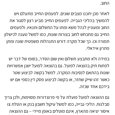
החוב.
לאחר מכן יתכנו מצבים שונים. לפעמים החייב מתעלם ויש
להמשיך בהליכי הגבייה. לפעמים החייב מביע רצון לסגור את
החוב ומעוניין לנהל משא ומתו על התשלום ותנאיו. ולפעמים
החייב גם מתכחש לחוב בצורות שונות, כמו למשל טענה לכישלון
תמורה וכו. כך שכל מקרה דורש התנהלות משפטית שונה ומתן
פתרון אידאלי.
במידה ולא מתבצע תשלום ואין שום הסדר, בסופו של דבר יש
לפתוח תיק בהוצאה לפועל. גם בהוצאה לפועל ישנן אפשרויות
שונות בהתאם לנסיבות המקרה. למשל בקשה לביצוע שטר
כאשר זהו שייק שחזר, או בקשה לביצוע פסק דין כספי אם יש
בידכם אחד שכזה.
גם ההוצאה לפועל פועלת על פי פרוצדורות מסוימות, ולכן צריך
סבלנות. הליכי גבייה, כמו למשל עיקול חשבון בנק או הטלת צו
איסור יציאה מהארץ, אינם מוטלים באופן מיידי – גם ההוצאה