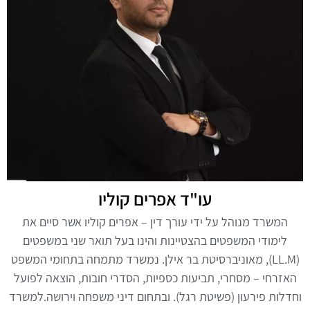
עו"ד אפרים קוליו
המשרד מנוהל על ידי עורך דין – אפרים קוליו אשר סיים את
לימודי המשפטים בהצטיינות והינו בעל תואר שני במשפטים
(LL.M), מאוניברסיטת בר אילן. נמשרד מתמחה בתחומי המשפט
האזרחי – מסחרי, תביעות כספיות, הסדרי חובות, הוצאה לפועל
וחדלות פירעון (פשיטת רגל). ובתחום דיני משפחה וירושה.למשרד