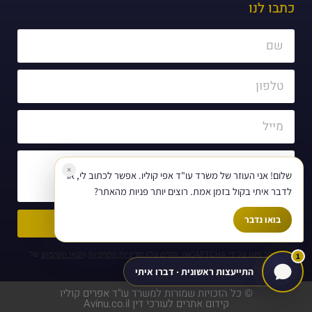
כתבו לנו
×
שלום! אני העוזר של משרד עו"ד אפי קוליו. אפשר לכתוב לי, או
לדבר איתי בקול בזמן אמת. רוצים יותר פניות מהאתר?
בואו נדבר
שליחה
האתר מוגן על ידי reCAPTCHA, וחלים עליו
מדיניות הפרטיות
ו
תנאי השימוש
של
1
Google.
התייעצות ראשונית · דברו איתי
© כל הזכויות שמורות למשרד עו"ד אפרים קוליו
קידום אתרים לעורכי דין
Avinu.co.il