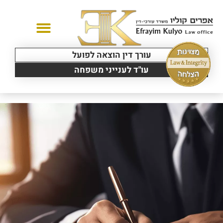
עורך דין הוצאה לפועל
יצירת קשר
תחומי עיסוק
עו"ד לענייני משפחה