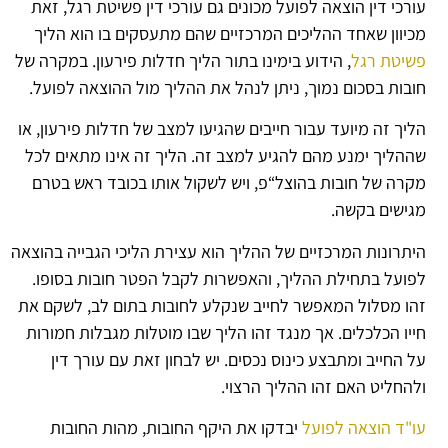
עורכי דין הוצאה לפועל מכונים גם עורכי דין פשיטת רגל, זאת
מכיוון שאחד ההליכים המרכזיים שהם מתעסקים בו הוא הליך
פשיטת רגל
, הידוע בימינו בתור הליך חדלות פירעון. במקרה של
חובות בסכום נמוך, ניתן לנהל את ההליך מול ההוצאה לפועל.
הליך זה מיועד עבור חייבים שהגיעו למצב של חדלות פירעון, או
שההליך ימנע מהם להגיע למצב זה. הליך זה אינו מתאים לכל
מקרה של חובות בהוצל“פ, ויש לשקול אותו בכובד ראש בטרם
מגישים בקשה.
היתרונות המרכזיים של ההליך הוא עצירת הליכי הגבייה בהוצאה
לפועל בתחילת ההליך, והאפשרות לקבל הפטר חובות בסופו.
זהו מסלול המאפשר לחייב שנקלע לחובות בתום לב, לשקם את
חייו הכלכלים. אך מנגד זהו הליך שבו מוטלות מגבלות חמורות
על החייב ומתבצע כינוס נכסים. יש לבחון זאת עם עורך דין
ולהחליט האם זהו ההליך הרצוי.
עו"ד הוצאה לפועל
יבדקו את היקף החובות, מהות החובות