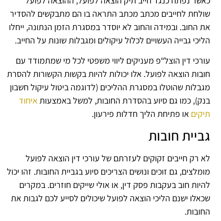
כאשר נפתח כנגד חייב תיק הוצאה לפועל, ההוצאה לפועל
שולחת לחייבים מכתב מכתב התראה בו הם מתבקשים להסדיר
את החוב. ובמידה והחוב לא יוסדר במסגרת הזמן הנתונה, ייחלו
הליכי גבייה העשויים לכלול עיקולים ומגבלות שונות על החייב.
עורכי דין הוצל“פ מעניקים ליווי משפטי לכל מי שמתמודד עם
חובות הוצאה לפועל. אלו יכולות להיות בקשות הקשורות להסרת
מגבלות שהוטלו במסגרת ההליכים (לדוגמה ביטול עיקול חשבון
בנק), כמו גם סיוע בהסדרת החובות, למשל באמצעות
איחוד
תיקים
או פתיחת הליך חדלות פירעון.
גביית חובות
לא רק חייבים זקוקים לעזרתם של עורכי דין הוצאה לפועל
מומלצים, גם זוכים ונושים הצריכים סיוע בגביית החובות. זהו יכול
להיות חוב בעקבות פסק דין, או אולי שייקים חוזרים. במקרים
שכאלו ישנם הליכי הוצאה לפועל שיכולים לסייע לכם לגבות את
החובות.